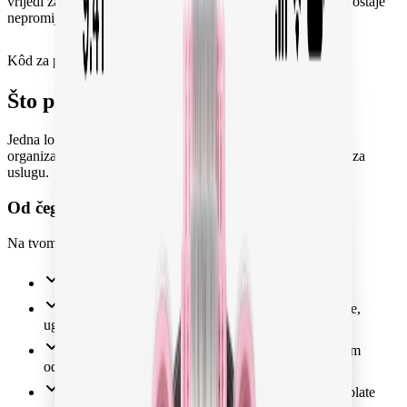
vrijedi za naknadu za uslugu CAIR-a. Honorar njegovatelja ostaje
nepromijenjen.
Kôd za popust
START20
Kopiraj kod
Što plaćaš
Jedna logika cijene, svejedno rezerviraš li sam ili prepuštaš
organizaciju nama: honorar njegovatelja plus 15 % naknade za
uslugu.
Od čega se sastoji tvoja cijena
Na tvom računu stoje točno ove stavke.
Honorar njegovatelja kojeg rezerviraš
15 % naknade za uslugu za provjeru, posredovanje,
ugovor i podršku
150 € putnih troškova po svakom dolasku i svakom
odlasku njegovateljice
Savjetovanje i osiguranje od odgovornosti bez doplate