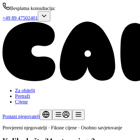
Besplatna konsultacija
:
+49 89 47502401
Za obitelji
Pretraži
Cijene
Postani njegovatelj
Provjereni njegovatelji · Fiksne cijene · Osobno savjetovanje