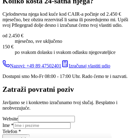
Koliko košta 24-satna njega?
Cjelodnevna njega kod kuće kod CAIR-a počinje od 2.450 €
mjesečno, bez obzira rezerviraš li sama ili posredujemo mi. Upiši
svoj Pflegegrad dolje desno i izračunat ćemo tvoj vlastiti udio.
od 2.450 €
mjesečno, sve uključeno
150 €
po svakom dolasku i svakom odlasku njegovateljice
Nazovi: +49 89 47502401
Izračunaj vlastiti udio
Dostupni smo Mo-Fr 08:00 - 17:00 Uhr. Rado ćemo te i nazvati.
Zatraži povratni poziv
Javljamo se i konkretno izračunamo tvoj slučaj. Besplatno i
neobvezujuće.
Website
Ime
*
Telefon
*