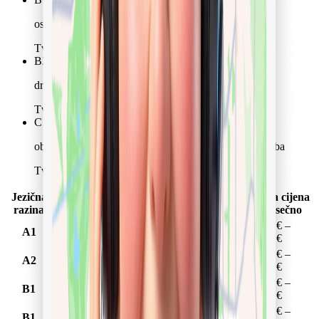
osnovni tečaj njege / edukacija o demenciji
Tvoja cijena mjesečno
3.798 € – 4.995 €
B2
5+ godina
državno priznato obrazovanje za pomoćnika u njezi
Tvoja cijena mjesečno
4.198 € – 5.471 €
C1
5+ godina
obrazovanje za medicinsku njegu ili njegu starijih osoba
Tvoja cijena mjesečno
4.597 € – 5.946 €
Jezična
Tvoja cijena
Iskustvo
Dodatne kvalifikacije
razina
mjesečno
< 1
2.798 € –
A1
nema
godina
3.568 €
1–3
2.998 € –
A2
nema
godine
4.044 €
3–5
3.398 € –
B1
osnovni tečaj njege
godina
4.519 €
3–5
osnovni tečaj njege / edukacija o
3.798 € –
B1