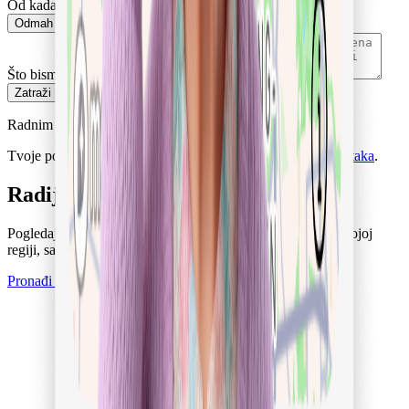
Od kada trebaš podršku?
*
Odmah
U sljedeća 2 tjedna
Još planiram
Što bismo trebali znati? (neobavezno)
Zatraži povratni poziv
Radnim danima nazovemo unutar 30 minuta.
Tvoje podatke koristimo samo za savjetovanje.
Zaštita podataka
.
Radije bi prvo vidio tko je dostupan?
Pogledaj provjerene njegovatelje koji su spremni za rad u tvojoj
regiji, sa satnicom i datumom početka.
Pronađi njegovatelja
Registriraj se besplatno