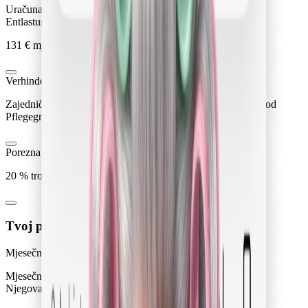
Uračunaj davanja
Entlastungsbetrag (iznos za rasterećenje)
131 € mjesečno prema § 45b SGB XI, za sve Pflegegrade.
Verhinderungspflege i Kurzzeitpflege
Zajednički godišnji iznos od 3.539 € prema § 42a SGB XI (od
Pflegegrada 2), preračunato 295 € mjesečno.
Porezna olakšica
20 % troškova prema § 35a EStG, do 4.000 € godišnje.
Tvoj pregled troškova
Mjesečni obračun na temelju tvojih podataka.
Mjesečni troškovi
Njegovatelj 24 h
2.450,00 €