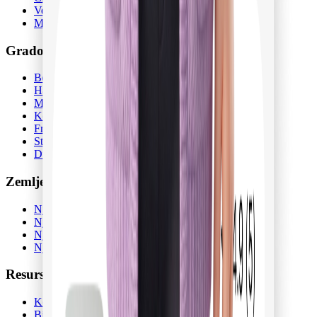
Verifikacija njegovatelja
Mobilna aplikacija
Gradovi
Berlin
Hamburg
München
Köln
Frankfurt am Main
Stuttgart
Düsseldorf
Zemlje podrijetla
Njegovateljice iz Poljske
Njegovateljice iz Ukrajine
Njegovateljice iz Rumunjske
Njegovateljice iz Bugarske
Resursi
Kontakt
Bilten