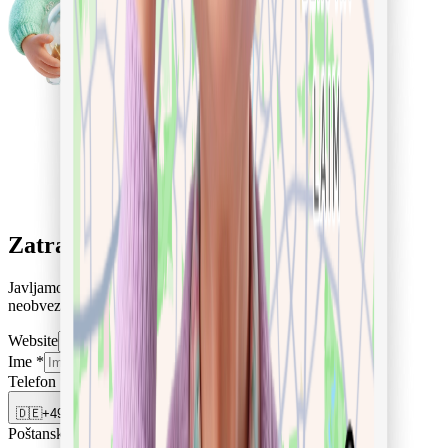
Zatraži povratni poziv
Javljamo se i konkretno izračunamo tvoj slučaj. Besplatno i
neobvezujuće.
Website
Ime
*
Telefon
*
🇩🇪
+49
Poštanski broj ili mjesto
*