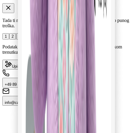
Tada ti na ovoj stranici prikazujemo tvoj vlastiti udio umjesto punog
troška.
1
2
3
4
5
Bez Pflegegrada
Podatak ostaje na tvom uređaju. Možeš ga promijeniti u svakom
trenutku.
Upiši Pflegegrad
+49 89 47502401
info@cair-app.com