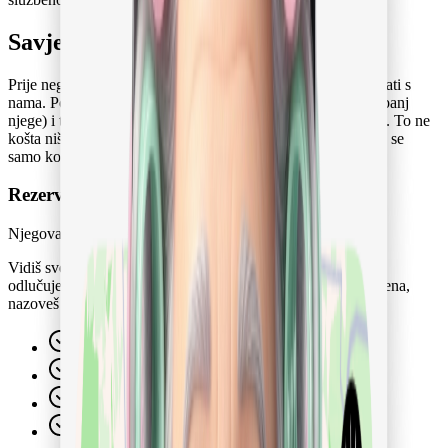
Savjetovanje je uvijek uključeno
Prije nego što kod CAIR-a nešto rezerviraš, možeš razgovarati s
nama. Poslušamo tvoju situaciju, objasnimo Pflegegrad (stupanj
njege) i troškove te predložimo njegovatelje koji odgovaraju. To ne
košta ništa dodatno i ne ovisi ni o kakvom paketu. Razlikuje se
samo koliko toga poslije preuzimaš sam.
Rezerviraj izravno
Njegovatelja biraš sam
Vidiš sve provjerene profile sa satnicom i datumom početka,
odlučuješ sam i rezerviraš izravno. Ako ti pritom treba procjena,
nazoveš nas.
Pristup svim provjerenim profilima njegovatelja
Izravan kontakt s njegovateljem
Osobno savjetovanje kad god ti zatreba
Najraniji početak sedam dana nakon rezervacije