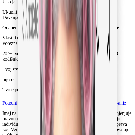
U to je uključeno: 15 % naknade za uslugu, dakle 320,00 €.
Ukupni troškovi
2.450,00 €
Davanja Pflegekasse
Odaberi Pflegegrad kako bi se uračunala davanja Pflegekasse.
Vlastiti udio prije porezne olakšice
2.450,00 €
Porezna olakšica (§ 35a EStG)
− 333,33 €
20 % tvojeg vlastitog udjela, najviše 333 € mjesečno (4.000 €
godišnje).
Tvoj stvarni vlastiti udio
2.116,67 €
mjesečno
Tvoje potpore ukupno: 333,33 € mjesečno
Potpuni pregled davanja za njegu
Zatraži osobno savjetovanje
Imaj na umu: kalkulator je neobvezujuća orijentacija i ne zamjenjuje
pravno ni porezno savjetovanje. Stvarna davanja ovise o tvojoj
individualnoj situaciji, primjerice o uvjetima za ostvarivanje prava
kod Verhinderungspflege (zamjenska njega). Svi iznosi odgovaraju
službenom pregledu davanja za njegu.