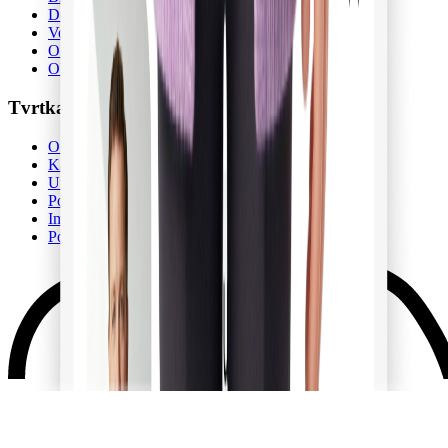
Dokumentacija
Vodiči za njegu
Obrasci
Obrazovanje njegovatelja
Tvrtka
O nama
Karijera
Uvjeti korištenja
Politika privatnosti
Impresum
Postavke kolačića