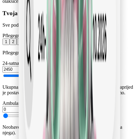
olakšice.
Tvoja situacija
Sve podatke možeš prilagoditi u svakom trenutku.
Pflegegrad
1
2
3
4
5
Bez Pflegegrada
Pflegegrad određuje visinu davanja Pflegekasse.
24-satna njega mjesečno (sve uključeno)
€
Ukupna mjesečna cijena uključujući naknadu za uslugu. Unaprijed
je postavljena najpovoljnija mjesečna cijena koju posredujemo.
Ambulantna služba njege mjesečno
€
Neobavezno: troškovi ambulantne službe njege (kombinirana
njega).