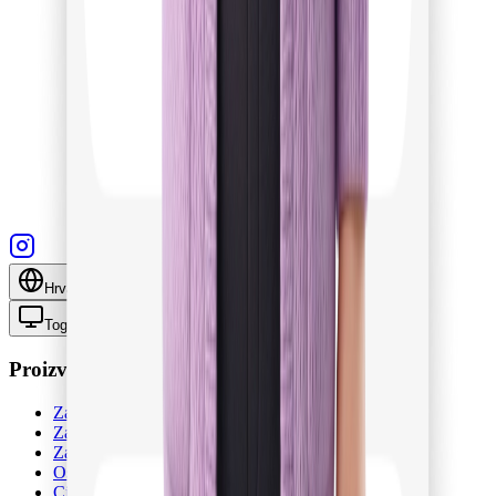
Hrvatski
🇭🇷
Toggle theme
Proizvod
Za obitelji
Za njegovatelje
Za agencije
Osiguranje
Cijene