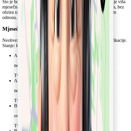
Što je bolja razina jezika, iskustvo i dodatne kvalifikacije, to je viša
mjesečna cijena. Raspon vrijedi za sve njegovateljice kod nas, bez
obzira rade li samostalno, preko agencije ili u stalnom radnom
odnosu. Naknada za uslugu od 15 % je uključena.
Mjesečne cijene prema razini kvalifikacije
Neobvezujuće orijentacijske vrijednosti prema stupnju kvalifikacije.
Stanje: kolovoz 2026..
A1
< 1 godina
nema
Tvoja cijena mjesečno
2.798 € – 3.568 €
A2
1–3 godine
nema
Tvoja cijena mjesečno
2.998 € – 4.044 €
B1
3–5 godina
osnovni tečaj njege
Tvoja cijena mjesečno
3.398 € – 4.519 €
B1
3–5 godina