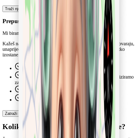
Više informacija
Traži njegu
Prepusti organizaciju
Mi biramo i brinemo se za ostalo
Kažeš nam što je potrebno. Mi biramo njegovatelje koji odgovaraju,
unaprijed planiramo izmjene i organiziramo zamjenu ako netko
izostane.
Njegovatelje biramo za tebe
Izmjene planiramo unaprijed, kod izostanka organiziramo
zamjenu
Ugovor i obračun idu preko CAIR-a
Stalna kontakt osoba tijekom cijelog angažmana
Više informacija
Zatraži savjetovanje
Koliko košta koja razina kvalifikacije?