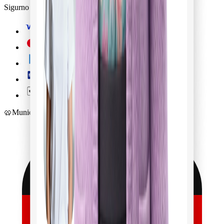
Sigurno plaćanje
🥨
Munich
Startup