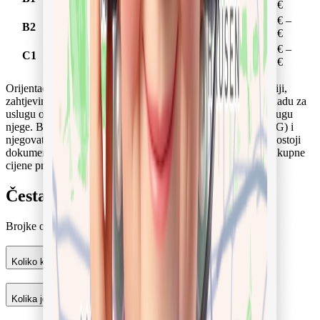
godina
demenciji
4.995 €
5+
državno priznato obrazovanje za
4.198 € –
B2
godina
pomoćnika u njezi
5.471 €
5+
obrazovanje za medicinsku
4.597 € –
C1
godina
njegu ili njegu starijih osoba
5.946 €
Orijentacijske vrijednosti, ne fiksne cijene: cijena ovisi o regiji,
zahtjevima i pojedinoj njegovateljici. Raspon uključuje naknadu za
uslugu od 15 %; donja granica bez, gornja s PDV-om na uslugu
njege. Bez PDV-a obračunavaju mali poduzetnici (§ 19 UStG) i
njegovatelji s uslugom njege oslobođenom od PDV-a, ako postoji
dokumentiran Pflegegrad (§ 4 Nr. 16 UStG). Navedene su ukupne
cijene prije davanja iz osiguranja za njegu.
Česta pitanja o troškovima
Brojke o kojima se najčešće pita.
Koliko košta 24-satna njega mjesečno?
Kolika je naknada za uslugu i čemu služi?