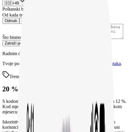
🇩🇪
+49
Poštanski broj ili mjesto
*
Od kada trebaš podršku?
*
Odmah
U sljedeća 2 tjedna
Još planiram
Što bismo trebali znati? (neobavezno)
Zatraži povratni poziv
Radnim danima nazovemo unutar 30 minuta.
Tvoje podatke koristimo samo za savjetovanje.
Zaštita podataka
.
Trenutna ponuda
20 % popusta na naknadu za uslugu
S kodom START20 naša naknada za uslugu pada s 15 % na 12 %.
Kod mjesečne cijene od 2.450 € to je oko 64 € manje, u svakom
mjesecu rezervacije.
Iskoristivo u koraku rezervacije „Kod za popust”, jednom po
korisnici ili korisniku, za rezervacije do 30. rujna 2026.. Popust