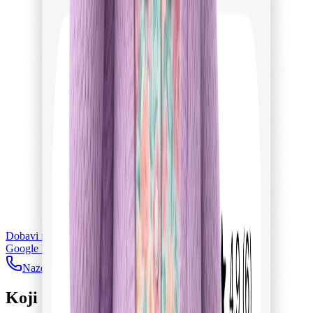
Dobavi na
Google Play
Nazovi
Povratni poziv
Koji Pflegegrad imate?