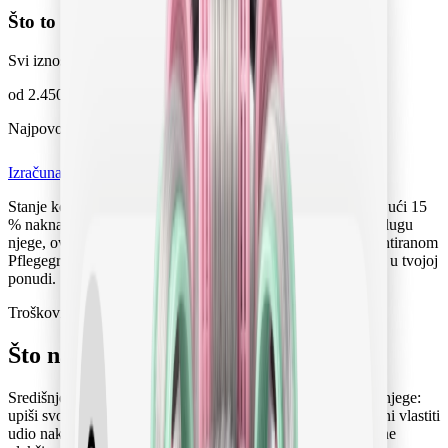
Što to znači mjesečno
Svi iznosi uključuju naknadu za uslugu.
od 2.450 € / mjesec
Najpovoljnija mjesečna cijena koju trenutačno posredujemo.
Izračunaj vlastiti udio
Stanje kolovoz 2026.. Svi iznosi su mjesečne cijene uključujući 15
% naknade za uslugu. Obračunava li se dodatno PDV na uslugu
njege, ovisi o poreznoj klasifikaciji njegovatelja i o dokumentiranom
Pflegegrad (§ 4 Nr. 16, § 19 UStG). Obvezujuća cijena stoji u tvojoj
ponudi.
Troškovi i potpore
Što na kraju ostaje na tebi?
Središnje mjesto za sve koji žele realno procijeniti troškove njege:
upiši svoju situaciju i u nekoliko koraka izračunaj svoj stvarni vlastiti
udio nakon davanja Pflegekasse (blagajna za njegu) i porezne