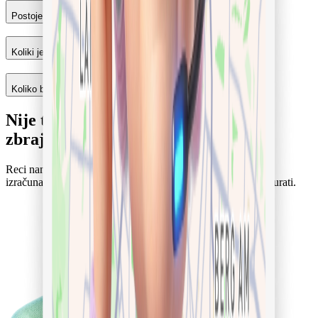
Postoje li skriveni troškovi?
Koliki je kod Pflegegrada 3 moj stvarni vlastiti udio?
Koliko brzo njegovatelj može početi?
Nije ti jasno što se sve u tvom slučaju
zbraja?
Reci nam Pflegegrad, mjesto i od kada, a mi ti konkretno
izračunamo vlastiti udio i iskreno kažemo možemo li to osigurati.