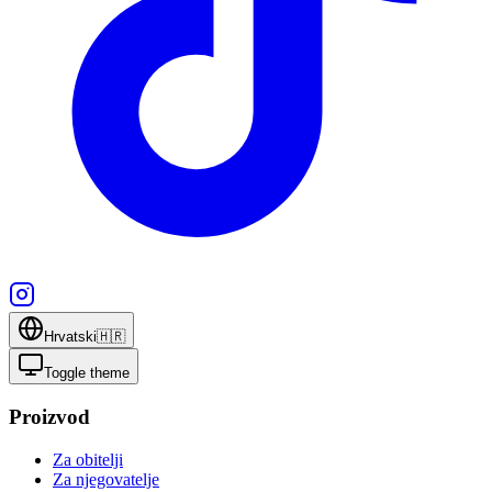
Hrvatski
🇭🇷
Toggle theme
Proizvod
Za obitelji
Za njegovatelje