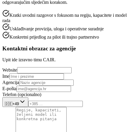
odgovarajućim sljedećim korakom.
Kratki uvodni razgovor s fokusom na regiju, kapacitete i model
rada
Usklađivanje provizija, uloga i operativne suradnje
Konkretni prijedlog za pilot ili trajno partnerstvo
Kontaktni obrazac za agencije
Upit ide izravno timu CAIR.
Website
Ime
Agencija
E-pošta
Telefon (opcionalno)
🇩🇪
+49