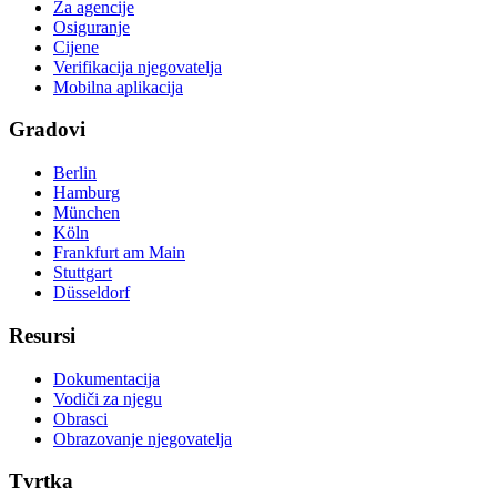
Za agencije
Osiguranje
Cijene
Verifikacija njegovatelja
Mobilna aplikacija
Gradovi
Berlin
Hamburg
München
Köln
Frankfurt am Main
Stuttgart
Düsseldorf
Resursi
Dokumentacija
Vodiči za njegu
Obrasci
Obrazovanje njegovatelja
Tvrtka