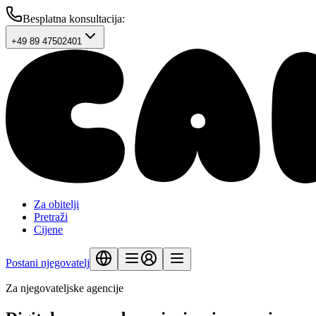
Besplatna konsultacija
:
+49 89 47502401
Za obitelji
Pretraži
Cijene
Postani njegovatelj
Za njegovateljske agencije