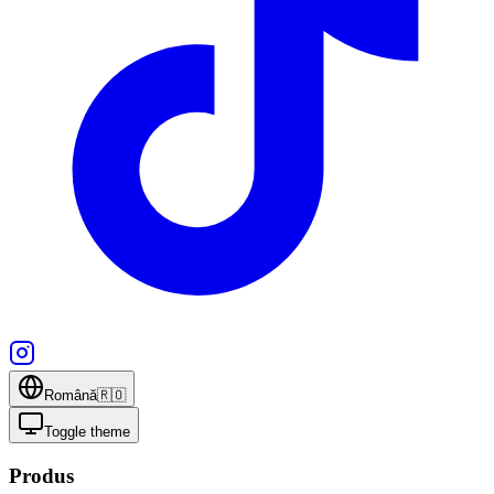
Română
🇷🇴
Toggle theme
Produs