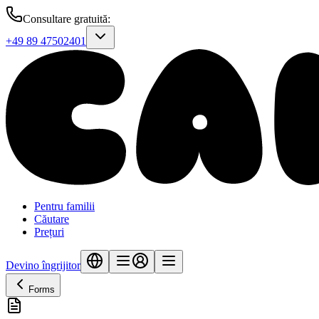
Consultare gratuită
:
+49 89 47502401
Pentru familii
Căutare
Prețuri
Devino îngrijitor
Forms