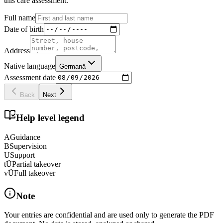
this care assessment.
Full name
Date of birth
Address
Native language
Germană
Assessment date
Back
Next
Help level legend
A
Guidance
B
Supervision
U
Support
tÜ
Partial takeover
vÜ
Full takeover
Note
Your entries are confidential and are used only to generate the PDF