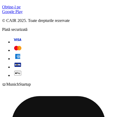
Obține-l pe
Google Play
© CAIR 2025. Toate drepturile rezervate
Plată securizată
🥨
Munich
Startup