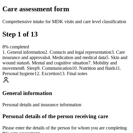
Care assessment form
Comprehensive intake for MDK visits and care level classification
Step
1
of
13
8
%
completed
1
.
General information
2
.
Contacts and legal representation
3
.
Care
insurance and approvals
4
.
Medication and medical data
5
.
Skin and
wound status
6
.
Mental and cognitive situation
7
.
Mobility and
movement
8
.
Sleep
9
.
Communication
10
.
Nutrition and fluids
11
.
Personal hygiene
12
.
Excretion
13
.
Final notes
General information
Personal details and insurance information
Personal details of the person receiving care
Please enter the details of the person for whom you are completing