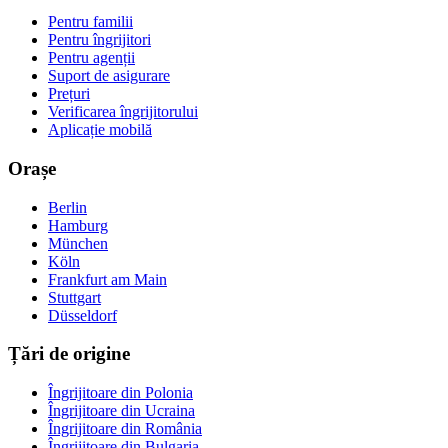
Pentru familii
Pentru îngrijitori
Pentru agenții
Suport de asigurare
Prețuri
Verificarea îngrijitorului
Aplicație mobilă
Orașe
Berlin
Hamburg
München
Köln
Frankfurt am Main
Stuttgart
Düsseldorf
Țări de origine
Îngrijitoare din Polonia
Îngrijitoare din Ucraina
Îngrijitoare din România
Îngrijitoare din Bulgaria