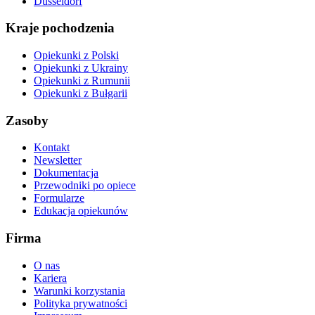
Düsseldorf
Kraje pochodzenia
Opiekunki z Polski
Opiekunki z Ukrainy
Opiekunki z Rumunii
Opiekunki z Bułgarii
Zasoby
Kontakt
Newsletter
Dokumentacja
Przewodniki po opiece
Formularze
Edukacja opiekunów
Firma
O nas
Kariera
Warunki korzystania
Polityka prywatności