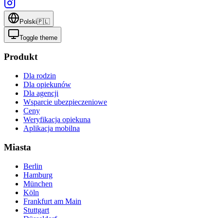
Polski
🇵🇱
Toggle theme
Produkt
Dla rodzin
Dla opiekunów
Dla agencji
Wsparcie ubezpieczeniowe
Ceny
Weryfikacja opiekuna
Aplikacja mobilna
Miasta
Berlin
Hamburg
München
Köln
Frankfurt am Main
Stuttgart