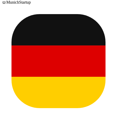
🥨
Munich
Startup