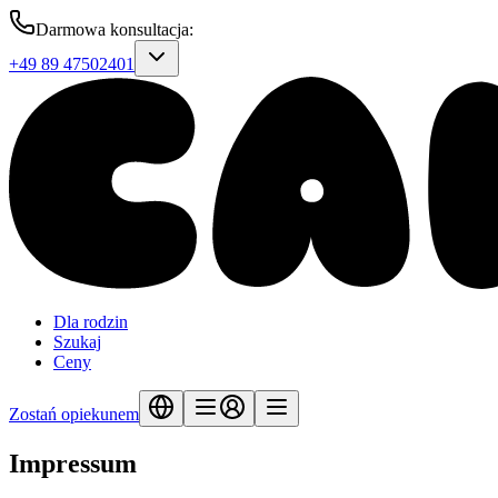
Darmowa konsultacja
:
+49 89 47502401
Dla rodzin
Szukaj
Ceny
Zostań opiekunem
Impressum