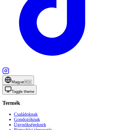
Magyar
🇭🇺
Toggle theme
Termék
Családoknak
Gondozóknak
Ügynökségeknek
Biztosítási támogatás