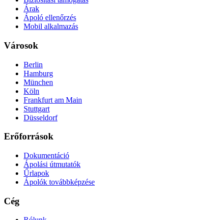
Árak
Ápoló ellenőrzés
Mobil alkalmazás
Városok
Berlin
Hamburg
München
Köln
Frankfurt am Main
Stuttgart
Düsseldorf
Erőforrások
Dokumentáció
Ápolási útmutatók
Űrlapok
Ápolók továbbképzése
Cég
Rólunk