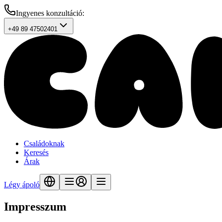
Ingyenes konzultáció
:
+49 89 47502401
Családoknak
Keresés
Árak
Légy ápoló
Impresszum