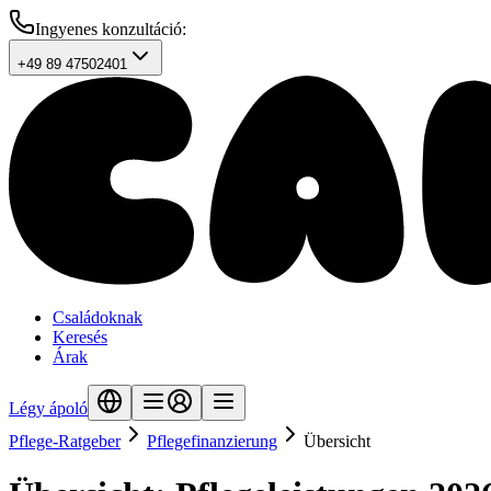
Ingyenes konzultáció
:
+49 89 47502401
Családoknak
Keresés
Árak
Légy ápoló
Pflege-Ratgeber
Pflegefinanzierung
Übersicht