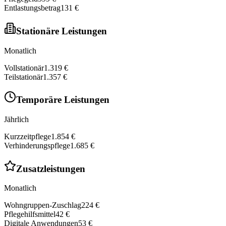
Entlastungsbetrag
131 €
Stationäre Leistungen
Monatlich
Vollstationär
1.319 €
Teilstationär
1.357 €
Temporäre Leistungen
Jährlich
Kurzzeitpflege
1.854 €
Verhinderungspflege
1.685 €
Zusatzleistungen
Monatlich
Wohngruppen-Zuschlag
224 €
Pflegehilfsmittel
42 €
Digitale Anwendungen
53 €