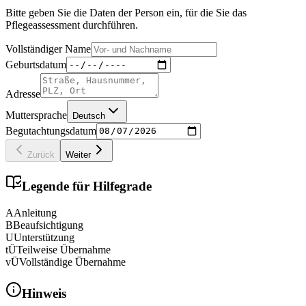
Bitte geben Sie die Daten der Person ein, für die Sie das
Pflegeassessment durchführen.
Vollständiger Name
Geburtsdatum
Adresse
Muttersprache
Deutsch
Begutachtungsdatum
Zurück
Weiter
Legende für Hilfegrade
A
Anleitung
B
Beaufsichtigung
U
Unterstützung
tÜ
Teilweise Übernahme
vÜ
Vollständige Übernahme
Hinweis