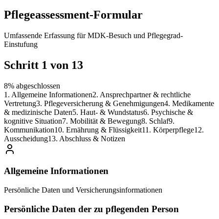
Pflegeassessment-Formular
Umfassende Erfassung für MDK-Besuch und Pflegegrad-
Einstufung
Schritt
1
von
13
8
%
abgeschlossen
1
.
Allgemeine Informationen
2
.
Ansprechpartner & rechtliche
Vertretung
3
.
Pflegeversicherung & Genehmigungen
4
.
Medikamente
& medizinische Daten
5
.
Haut- & Wundstatus
6
.
Psychische &
kognitive Situation
7
.
Mobilität & Bewegung
8
.
Schlaf
9
.
Kommunikation
10
.
Ernährung & Flüssigkeit
11
.
Körperpflege
12
.
Ausscheidung
13
.
Abschluss & Notizen
Allgemeine Informationen
Persönliche Daten und Versicherungsinformationen
Persönliche Daten der zu pflegenden Person