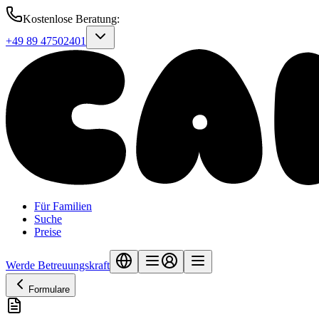
Kostenlose Beratung
:
+49 89 47502401
Für Familien
Suche
Preise
Werde Betreuungskraft
Formulare